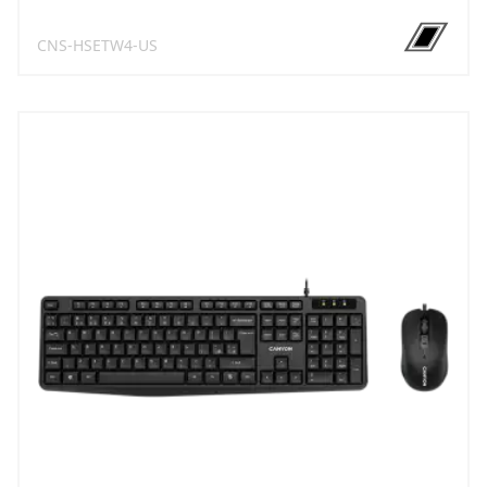
CNS-HSETW4-US