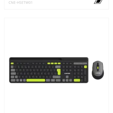
CNE-HSETW01