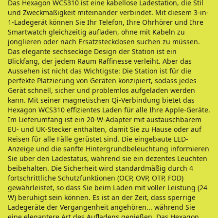
Das Hexagon WCS310 ist eine kabellose Ladestation, die Stil
und Zweckmäßigkeit miteinander verbindet. Mit diesem 3-in-
1-Ladegerät können Sie Ihr Telefon, Ihre Ohrhörer und Ihre
Smartwatch gleichzeitig aufladen, ohne mit Kabeln zu
jonglieren oder nach Ersatzsteckdosen suchen zu müssen.
Das elegante sechseckige Design der Station ist ein
Blickfang, der jedem Raum Raffinesse verleiht. Aber das
Aussehen ist nicht das Wichtigste: Die Station ist für die
perfekte Platzierung von Geräten konzipiert, sodass jedes
Gerät schnell, sicher und problemlos aufgeladen werden
kann. Mit seiner magnetischen Qi-Verbindung bietet das
Hexagon WCS310 effizientes Laden für alle Ihre Apple-Geräte.
Im Lieferumfang ist ein 20-W-Adapter mit austauschbarem
EU- und UK-Stecker enthalten, damit Sie zu Hause oder auf
Reisen für alle Fälle gerüstet sind. Die eingebaute LED-
Anzeige und die sanfte Hintergrundbeleuchtung informieren
Sie über den Ladestatus, während sie ein dezentes Leuchten
beibehalten. Die Sicherheit wird standardmäßig durch 4
fortschrittliche Schutzfunktionen (OCP, OVP, OTP, FOD)
gewährleistet, so dass Sie beim Laden mit voller Leistung (24
W) beruhigt sein können. Es ist an der Zeit, dass sperrige
Ladegeräte der Vergangenheit angehören... während Sie
eine elegantere Art des Aufladens genießen. Das Hexagon