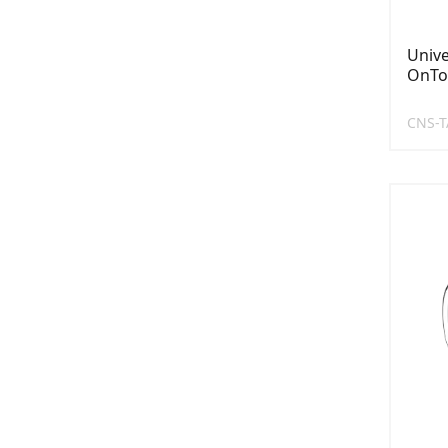
Unive
OnTo
CNS-