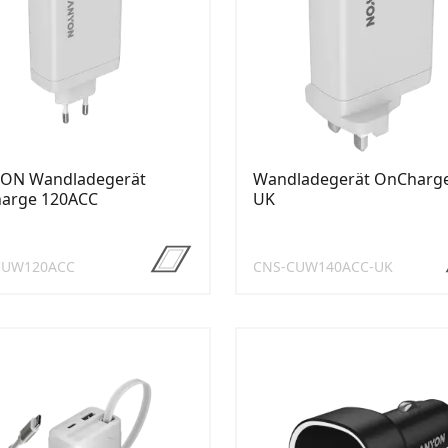
ON Wandladegerät
Wandladegerät OnCharge
arge 120ACC
UK
CUW120ACC
CNS-CUW140ACC-UK