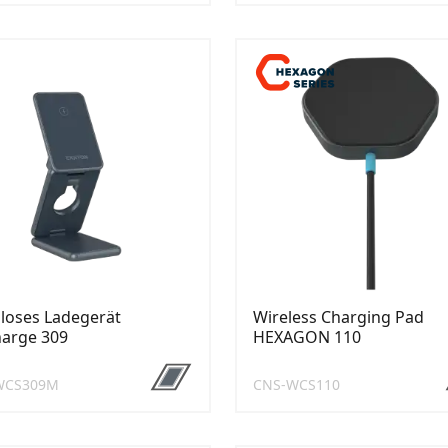
loses Ladegerät
Wireless Charging Pad
arge 309
HEXAGON 110
WCS309M
CNS-WCS110