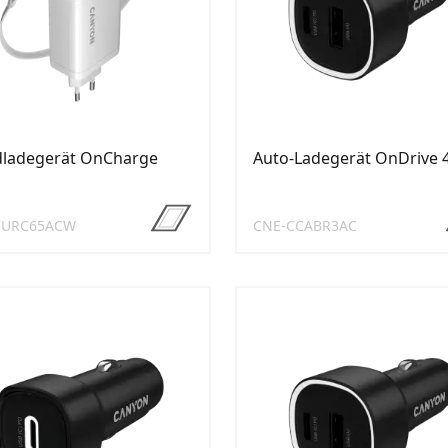
ladegerät OnCharge
Auto-Ladegerät OnDrive 
CURC65ACW
CNE-CCABR3AC