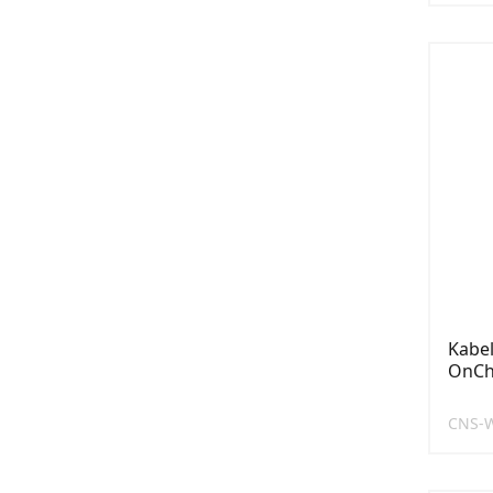
Kabel
OnCh
CNS-