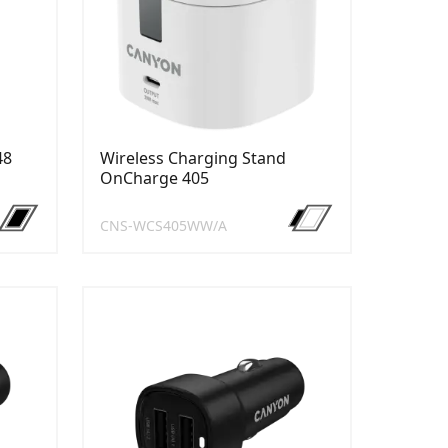
48
Wireless Charging Stand
OnCharge 405
CNS-WCS405WW/A