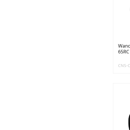
Wand
65RC
CNS-