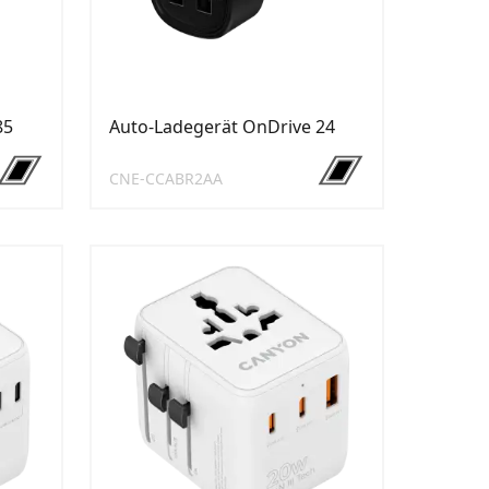
85
Auto-Ladegerät OnDrive 24
CNE-CCABR2AA