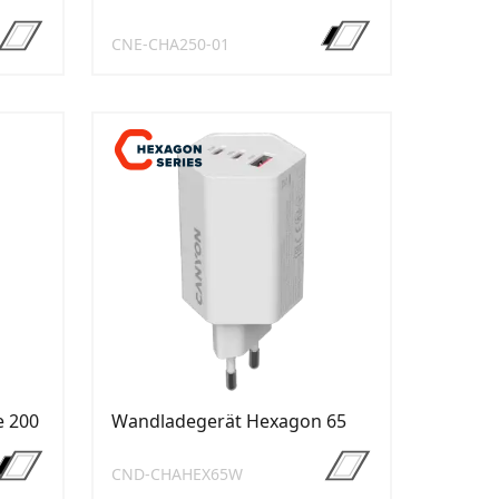
CNE-CHA250-01
 200
Wandladegerät Hexagon 65
CND-CHAHEX65W