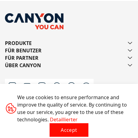
PRODUKTE
FÜR BENUTZER
FÜR PARTNER
ÜBER CANYON
We use cookies to ensure performance and
improve the quality of service. By continuing to
Schreiben Sie uns
use our service, you agree to the use of these
technologies.
Detaillierter
Accept
Alle Rechte vorbehalten © 2014-2026 CANYON