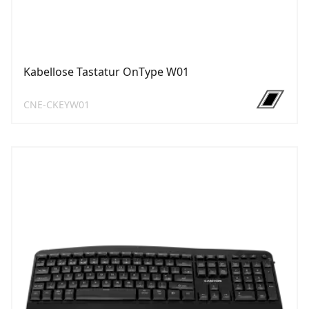
Kabellose Tastatur OnType W01
CNE-CKEYW01