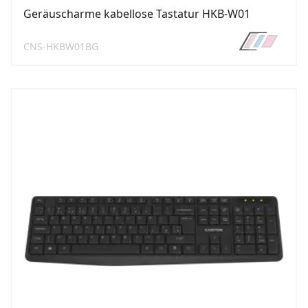
Geräuscharme kabellose Tastatur HKB-W01
CNS-HKBW01BG