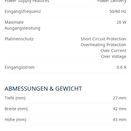
Power Supply Features
Power Delivery
Eingangsfrequenz
50/60 Hz
Maximale
20 W
Ausgangsleistung
Platinenschutz
Short Circuit Protection
Overheating Protection
Over Current
Over Voltage
Eingangsstrom
0.6 A
ABMESSUNGEN & GEWICHT
Tiefe (mm)
27 mm
Breite (mm)
42 mm
Höhe (mm)
43 mm