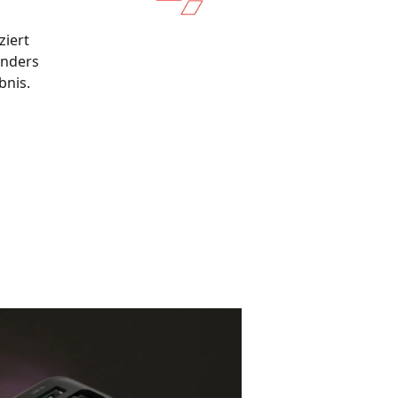
ziert
onders
bnis.