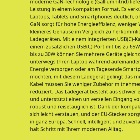
moderne GaN-Technologie (Galliumnitrid) liefe
Leistung in einem kompakten Format. Es verkü
Laptops, Tablets und Smartphones deutlich, oh
GaN sorgt für hohe Energieeffizienz, wenige
kleineres Gehäuse im Vergleich zu herkömmlic
Ladegeräten. Mit einem integrierten USB(C)-Ka
einem zusätzlichen USB(C)-Port mit bis zu 65
bis zu 30W können Sie mehrere Geräte gleichze
unterwegs Ihren Laptop während aufeinander
Energie versorgen oder am Tagesende Smartp
möchten, mit diesem Ladegerät gelingt das mü
Kabel müssen Sie weniger Zubehör mitnehmen,
reduziert. Das Ladegerät besteht aus schwer
und unterstützt einen universellen Eingang v
robust und reisetauglich ist. Dank der kompa
sich leicht verstauen, und der EU-Stecker sorg
in ganz Europa. Schnell, intelligent und zuver
hält Schritt mit Ihrem modernen Alltag.