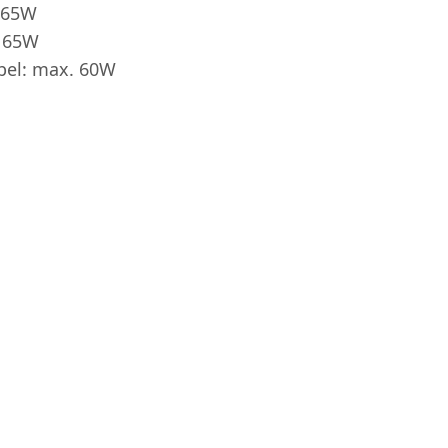
 65W
. 65W
abel: max. 60W