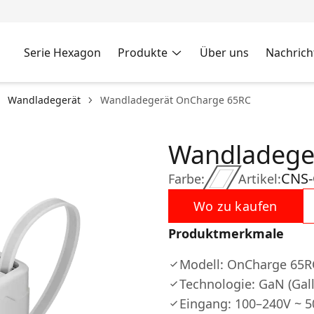
Serie Hexagon
Produkte
Über uns
Nachrich
Wandladegerät
Wandladegerät OnCharge 65RC
Wandladege
CNS
Farbe:
Artikel:
Wo zu kaufen
Produktmerkmale
Modell: OnCharge 65R
Technologie: GaN (Gall
Eingang: 100–240V ~ 5