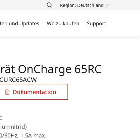
Region: Deutschland
ten und Updates
Wo zu kaufen
Support
rät OnCharge 65RC
-CURC65ACW
Dokumentation
C
iumnitrid)
0/60Hz, 1,5A max.