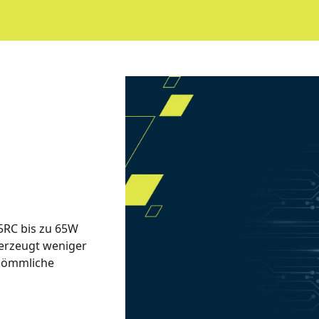
5RC bis zu 65W
 erzeugt weniger
rkömmliche