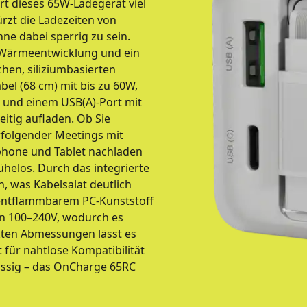
rt dieses 65W-Ladegerät viel
rzt die Ladezeiten von
ne dabei sperrig zu sein.
r Wärmeentwicklung und ein
hen, siliziumbasierten
bel (68 cm) mit bis zu 60W,
W und einem USB(A)-Port mit
itig aufladen. Ob Sie
folgender Meetings mit
hone und Tablet nachladen
helos. Durch das integrierte
 was Kabelsalat deutlich
 entflammbarem PC-Kunststoff
on 100–240V, wodurch es
kten Abmessungen lässt es
t für nahtlose Kompatibilität
lässig – das OnCharge 65RC