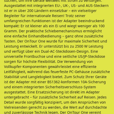
suchen, um ihre Geräte weltweit mit Strom zu versorgen.
Ausgestattet mit integrierten EU-, UK-, US- und AUS-Steckern
ist er in über 200 Ländern einsetzbar – ein vielseitiger
Begleiter für internationale Reisen! Trotz seiner
umfangreichen Funktionen ist der Adapter beeindruckend
kompakt: Er ist kleiner als ein Ei und wiegt weniger als 100
Gramm. Der praktische Schiebemechanismus ermöglicht
eine einfache Einhandbedienung – ganz ohne zusätzliche
Tasten. Der OnTour One wurde für maximale Sicherheit und
Leistung entwickelt. Er unterstützt bis zu 2500 W Leistung
und verfügt über ein Dual-AC-Steckdosen-Design. Eine
universelle Frontbuchse und eine seitliche US/JP-Steckdose
sorgen für höchste Flexibilität. Die Verwendung von
Vollkupfer-Komponenten gewährleistet eine effiziente
Leitfähigkeit, während das feuerfeste PC-Gehäuse zusätzliche
Stabilität und Langlebigkeit bietet. Zum Schutz Ihrer Geräte
ist der Adapter mit einer BS1362-konformen 10A-Sicherung
und einem integrierten Sicherheitsverschluss-System
ausgestattet. Eine Ersatzsicherung ist direkt im Adapter
untergebracht – für zusätzliche Sicherheit auf Reisen. Jedes
Detail wurde sorgfältig konzipiert, um den Ansprüchen von
Vielreisenden gerecht zu werden, die Wert auf durchdachte
und zuverlässige Technik legen. Der OnTour One vereint