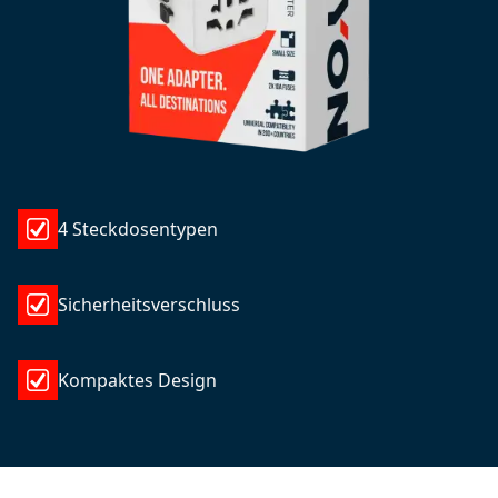
4 Steckdosentypen
Sicherheitsverschluss
Kompaktes Design