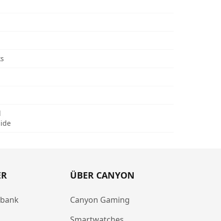
ks
d
uide
ER
ÜBER CANYON
abank
Canyon Gaming
Smartwatches