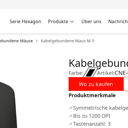
Serie Hexagon
Produkte
Über uns
Nachrich
ebundene Mäuse
Kabelgebundene Maus M-5
Kabelgebun
CNE
Farbe:
Artikel:
Wo zu kaufen
Produktmerkmale
Symmetrische kabelg
Bis zu 1200 DPI
Tastenanzahl: 3