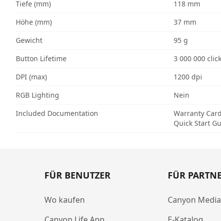
Tiefe (mm)
118 mm
Höhe (mm)
37 mm
Gewicht
95 g
Button Lifetime
3 000 000 clic
DPI (max)
1200 dpi
RGB Lighting
Nein
Included Documentation
Warranty Car
Quick Start G
FÜR BENUTZER
FÜR PARTN
Wo kaufen
Canyon Medi
Canyon Life App
E-Katalog