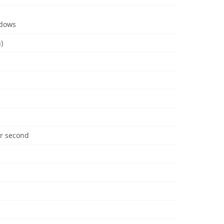
ndows
)
r second