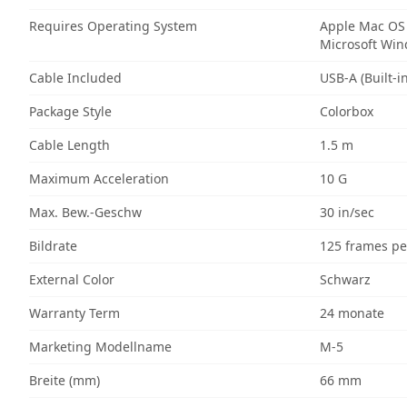
Requires Operating System
Apple Mac OS
Microsoft Wi
Cable Included
USB-A (Built-in
Package Style
Colorbox
Cable Length
1.5 m
Maximum Acceleration
10 G
Max. Bew.-Geschw
30 in/sec
Bildrate
125 frames pe
External Color
Schwarz
Warranty Term
24 monate
Marketing Modellname
M-5
Breite (mm)
66 mm