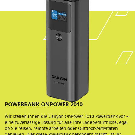
POWERBANK ONPOWER 2010
Wir stellen Ihnen die Canyon OnPower 2010 Powerbank vor –
eine zuverlässige Lösung für alle Ihre Ladebedürfnisse, egal
ob Sie reisen, remote arbeiten oder Outdoor-Aktivitäten
genießen. Was diese Powerbank besonders macht, ist ihr