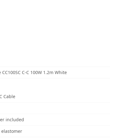
 CC100SC C-C 100W 1.2m White
C Cable
er included
 elastomer