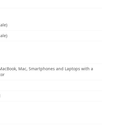
ale)
ale)
 MacBook, Mac, Smartphones and Laptops with a
tor
d