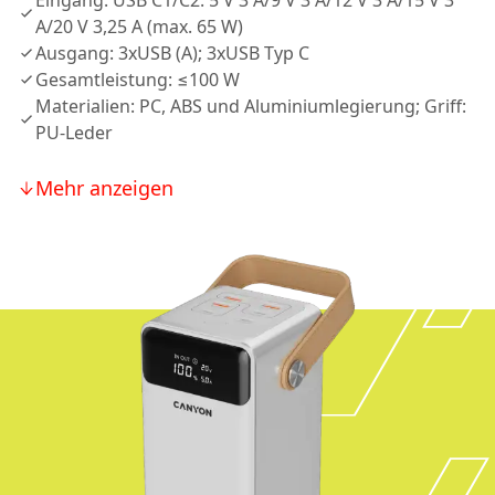
Eingang: USB C1/C2: 5 V 3 A/9 V 3 A/12 V 3 A/15 V 3
A/20 V 3,25 A (max. 65 W)
Ausgang: 3xUSB (A); 3xUSB Typ C
Gesamtleistung: ≤100 W
Materialien: PC, ABS und Aluminiumlegierung; Griff:
PU-Leder
Mehr anzeigen