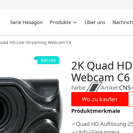
Serie Hexagon
Produkte
Über uns
Nachrich
Quad HD Live-Streaming Webcam C6
ARCHIV
2K Quad HD 
Webcam C6
CNS
Farbe:
Artikel:
Wo zu kaufen
Produktmerkmale
Quad HD Auflösung 25
UHD-Glaskamera