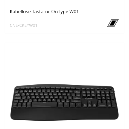
Kabellose Tastatur OnType W01
CNE-CKEYW01