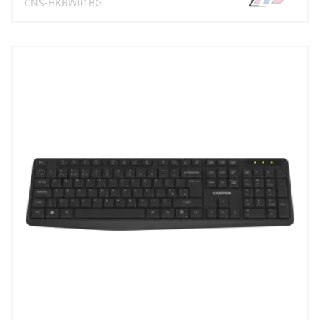
CNS-HKBW01BG