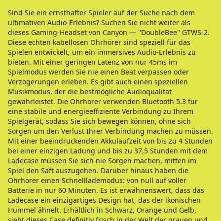
Sind Sie ein ernsthafter Spieler auf der Suche nach dem
ultimativen Audio-Erlebnis? Suchen Sie nicht weiter als
dieses Gaming-Headset von Canyon — ''DoubleBee'' GTWS-2.
Diese echten kabellosen Ohrhörer sind speziell für das
Spielen entwickelt, um ein immersives Audio-Erlebnis zu
bieten. Mit einer geringen Latenz von nur 45ms im
Spielmodus werden Sie nie einen Beat verpassen oder
Verzögerungen erleben. Es gibt auch einen speziellen
Musikmodus, der die bestmögliche Audioqualität
gewährleistet. Die Ohrhörer verwenden Bluetooth 5.3 für
eine stabile und energieeffiziente Verbindung zu Ihrem
Spielgerät, sodass Sie sich bewegen können, ohne sich
Sorgen um den Verlust Ihrer Verbindung machen zu müssen.
Mit einer beeindruckenden Akkulaufzeit von bis zu 4 Stunden
bei einer einzigen Ladung und bis zu 37,5 Stunden mit dem
Ladecase müssen Sie sich nie Sorgen machen, mitten im
Spiel den Saft auszugehen. Darüber hinaus haben die
Ohrhörer einen Schnelllademodus: von null auf voller
Batterie in nur 60 Minuten. Es ist erwähnenswert, dass das
Ladecase ein einzigartiges Design hat, das der ikonischen
Hummel ähnelt. Erhältlich in Schwarz, Orange und Gelb,
sieht dieses Case definitiv frisch in der Welt der grauen und