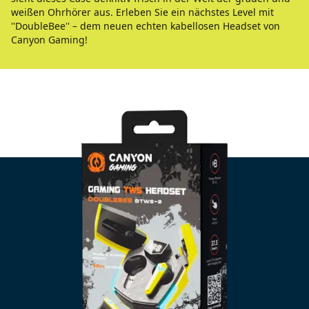
weißen Ohrhörer aus. Erleben Sie ein nächstes Level mit
''DoubleBee'' – dem neuen echten kabellosen Headset von
Canyon Gaming!