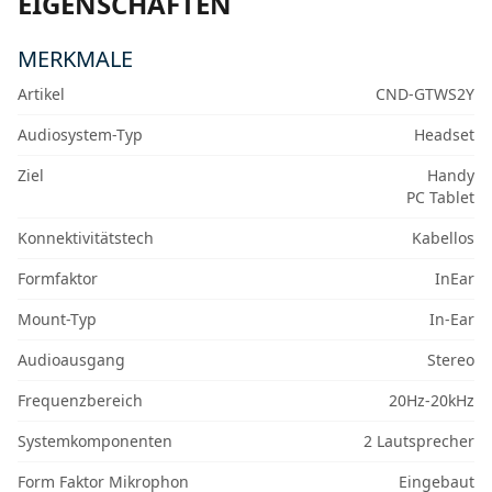
EIGENSCHAFTEN
MERKMALE
Artikel
CND-GTWS2Y
Audiosystem-Typ
Headset
Ziel
Handy
PC Tablet
Konnektivitätstech
Kabellos
Formfaktor
InEar
Mount-Typ
In-Ear
Audioausgang
Stereo
Frequenzbereich
20Hz-20kHz
Systemkomponenten
2 Lautsprecher
Form Faktor Mikrophon
Eingebaut