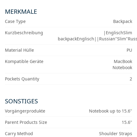
MERKMALE
Case Type
Backpack
Kurzbeschreibung
|EnglischSlim
backpackEnglisch||Russian"Slim"Rus
Material Hülle
PU
Kompatible Geräte
MacBook
Notebook
Pockets Quantity
2
SONSTIGES
Vorgängerprodukte
Notebook up to 15.6"
Parent Products Size
15.6"
Carry Method
Shoulder Straps