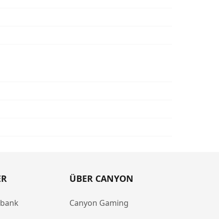
ER
ÜBER CANYON
abank
Canyon Gaming