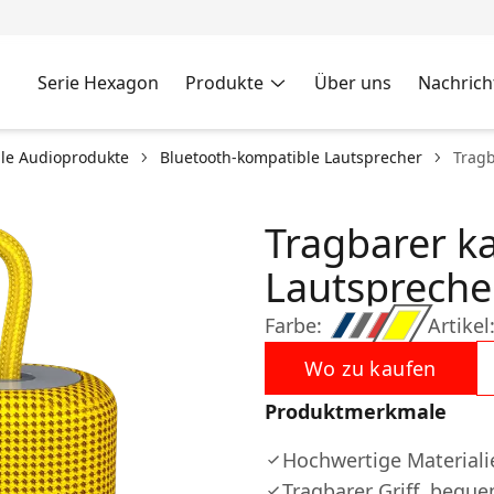
Serie Hexagon
Produkte
Über uns
Nachrich
le Audioprodukte
Bluetooth-kompatible Lautsprecher
Tragb
Tragbarer k
Lautspreche
Farbe:
Artikel
Wo zu kaufen
Produktmerkmale
Hochwertige Materiali
Tragbarer Griff, bequ