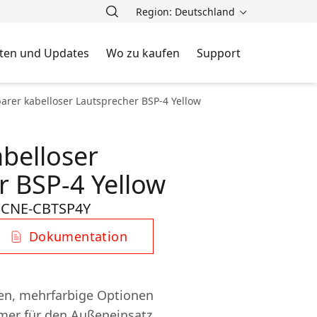
Region: Deutschland
ten und Updates
Wo zu kaufen
Support
arer kabelloser Lautsprecher BSP-4 Yellow
abelloser
r BSP-4 Yellow
CNE-CBTSP4Y
:
Dokumentation
en, mehrfarbige Optionen
emer für den Außeneinsatz