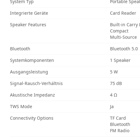
System Typ
Portable Spea
Integrierte Geräte
Card Reader
Speaker Features
Built-in Carry
Compact
Multi-Source
Bluetooth
Bluetooth 5.0
Systemkomponenten
1 Speaker
Ausgangsleistung
5 W
Signal-Rausch-Verhältnis
75 dB
Akustische Impedanz
4 Ω
TWS Mode
Ja
Connectivity Options
TF Card
Bluetooth
FM Radio