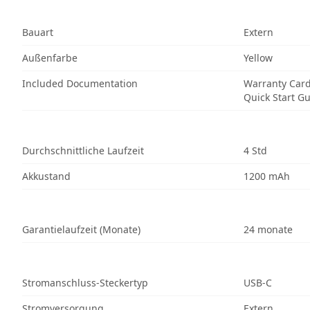
Bauart
Extern
Außenfarbe
Yellow
Included Documentation
Warranty Car
Quick Start G
Durchschnittliche Laufzeit
4 Std
Akkustand
1200 mAh
Garantielaufzeit (Monate)
24 monate
Stromanschluss-Steckertyp
USB-C
Stromversorgung
Extern