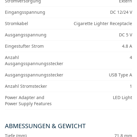
Stromversorgung
Extern
Eingangsspannung
DC 12/24 V
Stromkabel
Cigarette Lighter Receptacle
Ausgangsspannung
DC 5 V
Eingestufter Strom
4.8 A
Anzahl
4
Ausgangsspannungsstecker
Ausgangsspannungsstecker
USB Type A
Anzahl Stromstecker
1
Power Adapter and
LED Light
Power Supply Features
ABMESSUNGEN & GEWICHT
Tiefe (mm)
71.8 mm