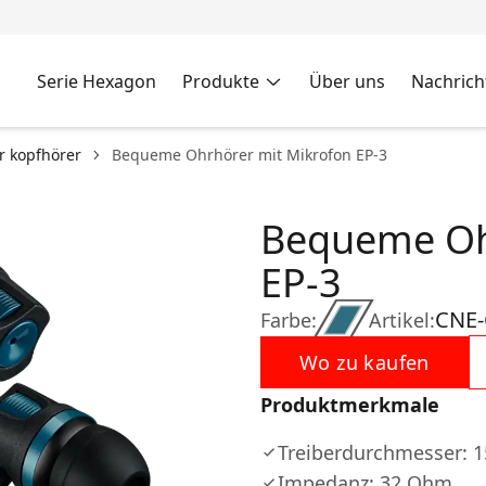
Serie Hexagon
Produkte
Über uns
Nachrich
r kopfhörer
Bequeme Ohrhörer mit Mikrofon EP-3
Bequeme Oh
EP-3
CNE
Farbe:
Artikel:
Wo zu kaufen
Produktmerkmale
Treiberdurchmesser:
Impedanz: 32 Ohm