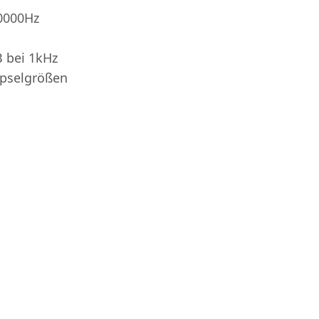
20000Hz
B bei 1kHz
öpselgrößen