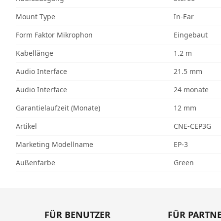
Mount Type
In-Ear
Form Faktor Mikrophon
Eingebaut
Kabellänge
1.2 m
Audio Interface
21.5 mm
Audio Interface
24 monate
Garantielaufzeit (Monate)
12 mm
Artikel
CNE-CEP3G
Marketing Modellname
EP-3
Außenfarbe
Green
FÜR BENUTZER
FÜR PARTN