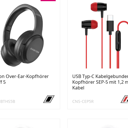
on Over-Ear-Kopfhörer
USB Typ-C Kabelgebunde
f 5
Kopfhörer SEP-5 mit 1,2 
Kabel
CBTHS5B
CNS-CEP5R