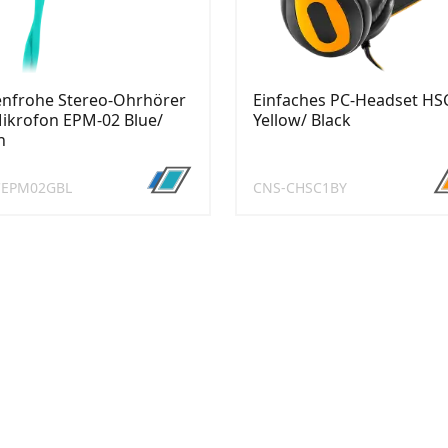
enfrohe Stereo-Ohrhörer
Einfaches PC-Headset HS
ikrofon EPM-02 Blue/
Yellow/ Black
n
CEPM02GBL
CNS-CHSC1BY