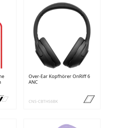
ne
Over-Ear Kopfhörer OnRiff 6
m
ANC
CNS-CBTHS6BK