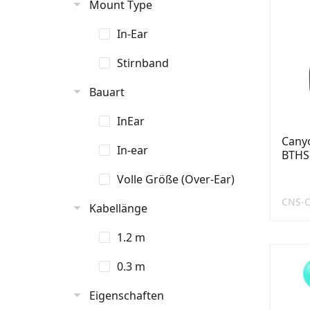
Mount Type
In-Ear
Stirnband
Bauart
InEar
Cany
In-ear
BTHS
Volle Größe (Over-Ear)
CNS-
Kabellänge
1.2 m
0.3 m
Eigenschaften