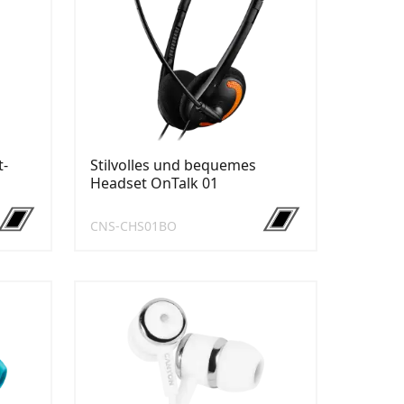
t-
Stilvolles und bequemes
Headset OnTalk 01
CNS-CHS01BO