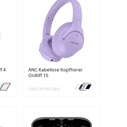
f 4
ANC Kabellose Kopfhörer
OnRiff 10
CNS-CBTHS10PU