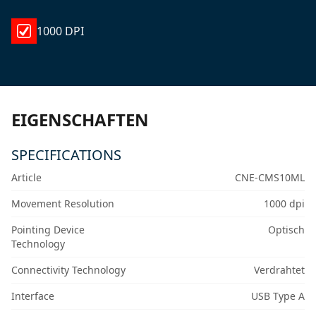
1000 DPI
EIGENSCHAFTEN
SPECIFICATIONS
Article
CNE-CMS10ML
Movement Resolution
1000 dpi
Pointing Device
Optisch
Technology
Connectivity Technology
Verdrahtet
Interface
USB Type A