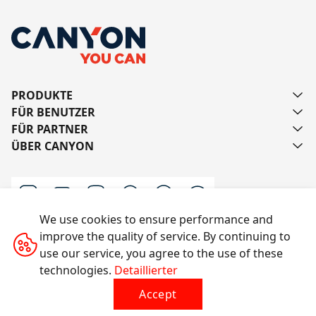
PRODUKTE
FÜR BENUTZER
FÜR PARTNER
ÜBER CANYON
We use cookies to ensure performance and
improve the quality of service. By continuing to
Schreiben Sie uns
use our service, you agree to the use of these
technologies.
Detaillierter
Accept
Alle Rechte vorbehalten © 2014-2026 CANYON