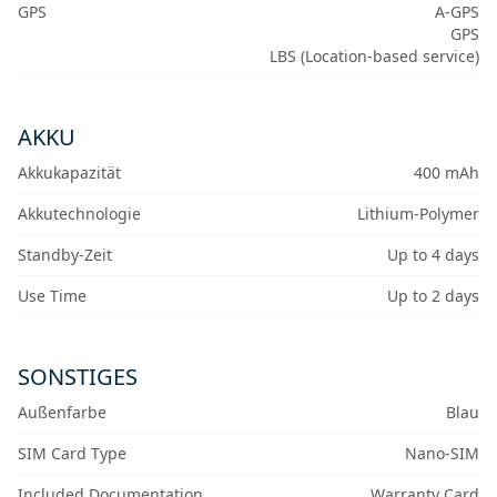
GPS
A-GPS
GPS
LBS (Location-based service)
AKKU
Akkukapazität
400 mAh
Akkutechnologie
Lithium-Polymer
Standby-Zeit
Up to 4 days
Use Time
Up to 2 days
SONSTIGES
Außenfarbe
Blau
SIM Card Type
Nano-SIM
Included Documentation
Warranty Card