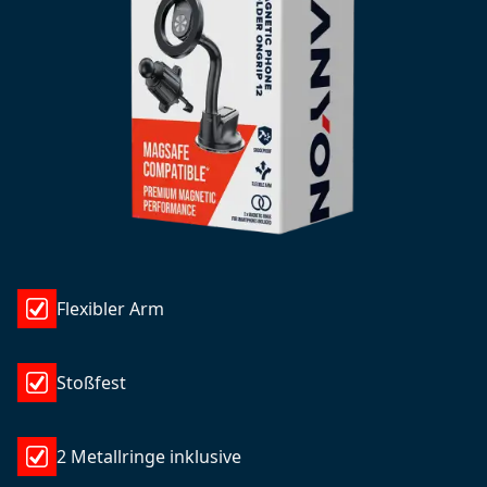
Flexibler Arm
Stoßfest
2 Metallringe inklusive