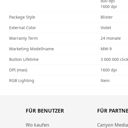
800 dpi
1600 dpi
Package Style
Blister
External Color
Violet
Warranty Term
24 monate
Marketing Modellname
MW-9
Button Lifetime
3 000 000 clic
DPI (max)
1600 dpi
RGB Lighting
Nein
FÜR BENUTZER
FÜR PARTN
Wo kaufen
Canyon Medi