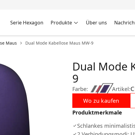
Serie Hexagon
Produkte
Über uns
Nachrich
ose Maus
Dual Mode Kabellose Maus MW-9
Dual Mode 
9
C
Farbe:
Artikel:
Wo zu kaufen
Produktmerkmale
Schlankes minimalisti
2 Verbindungsmodi: US