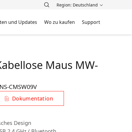
Region: Deutschland
ten und Updates
Wo zu kaufen
Support
Kabellose Maus MW-
NS-CMSW09V
Dokumentation
sches Design
B 2,4 GHz / Bluetooth