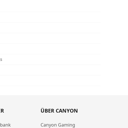
ks
ER
ÜBER CANYON
abank
Canyon Gaming