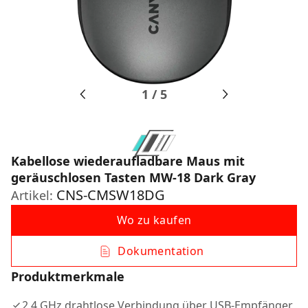
1
/
5
Kabellose wiederaufladbare Maus mit
geräuschlosen Tasten MW-18 Dark Gray
CNS-CMSW18DG
Artikel:
Wo zu kaufen
Dokumentation
Produktmerkmale
2,4 GHz drahtlose Verbindung über USB-Empfänger