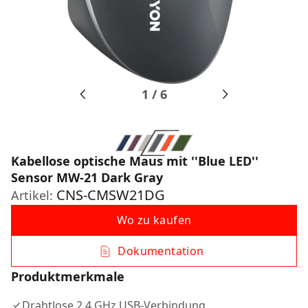
1
/
6
Kabellose optische Maus mit ''Blue LED''
Sensor MW-21 Dark Gray
CNS-CMSW21DG
Artikel:
Wo zu kaufen
Dokumentation
Produktmerkmale
Drahtlose 2,4 GHz USB-Verbindung