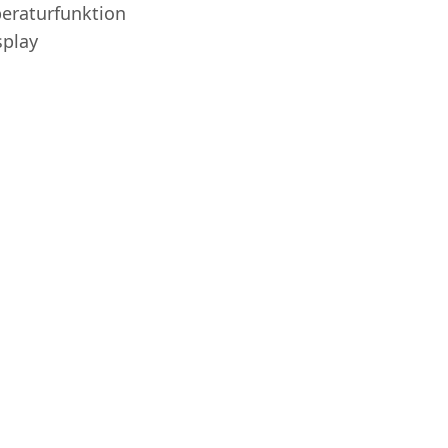
eraturfunktion
splay