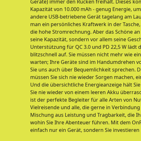
Geräte) immer den Rücken freihält. Dieses ko
Kapazität von 10.000 mAh - genug Energie, um 
andere USB-betriebene Gerät tagelang am Laufen
man ein persönliches Kraftwerk in der Tasche
die hohe Stromrechnung. Aber das Schöne an d
seine Kapazität, sondern vor allem seine Gesc
Unterstützung für QC 3.0 und PD 22,5 W lädt 
blitzschnell auf. Sie müssen nicht mehr wie 
warten; Ihre Geräte sind im Handumdrehen vo
Sie uns auch über Bequemlichkeit sprechen. D
müssen Sie sich nie wieder Sorgen machen, ei
Und die übersichtliche Energieanzeige hält Si
Sie nie wieder von einem leeren Akku überra
ist der perfekte Begleiter für alle Arten von N
Vielreisende und alle, die gerne in Verbindung 
Mischung aus Leistung und Tragbarkeit, die Ih
wohin Sie Ihre Abenteuer führen. Mit dem OnP
einfach nur ein Gerät, sondern Sie investieren 