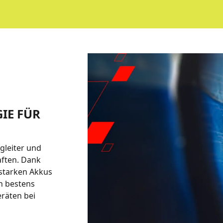
IE FÜR
gleiter und
aften. Dank
starken Akkus
n bestens
eräten bei