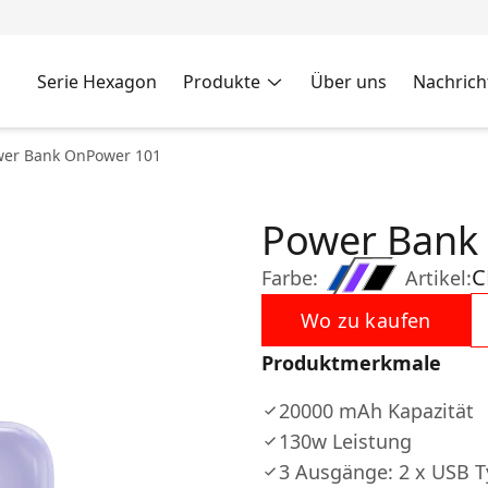
Serie Hexagon
Produkte
Über uns
Nachrich
wer Bank OnPower 101
Power Bank
C
Farbe:
Artikel:
Wo zu kaufen
Produktmerkmale
20000 mAh Kapazität
130w Leistung
3 Ausgänge: 2 x USB T