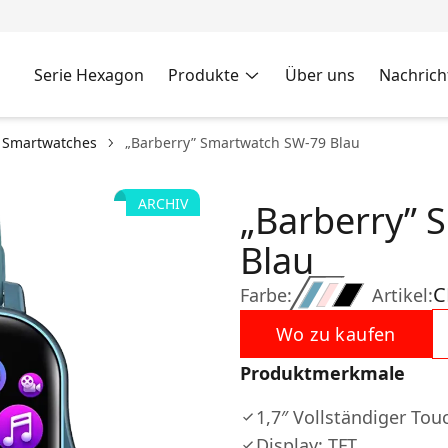
Serie Hexagon
Produkte
Über uns
Nachrich
e Smartwatches
„Barberry” Smartwatch SW-79 Blau
ARCHIV
„Barberry” 
Blau
C
Farbe:
Artikel:
Wo zu kaufen
Produktmerkmale
1,7″ Vollständiger To
Display: TFT