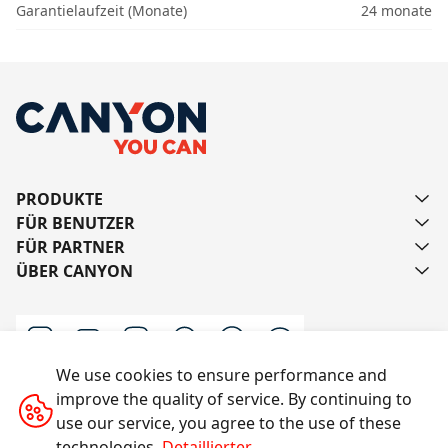
Garantielaufzeit (Monate)
24 monate
PRODUKTE
FÜR BENUTZER
FÜR PARTNER
ÜBER CANYON
We use cookies to ensure performance and
improve the quality of service. By continuing to
Schreiben Sie uns
use our service, you agree to the use of these
technologies.
Detaillierter