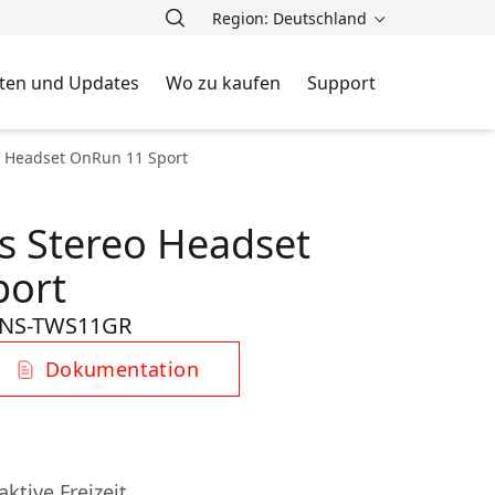
Region: Deutschland
ten und Updates
Wo zu kaufen
Support
o Headset OnRun 11 Sport
ss Stereo Headset
port
NS-TWS11GR
Dokumentation
ktive Freizeit