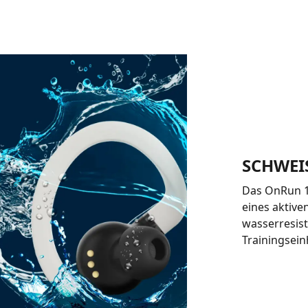
SCHWEI
Das OnRun 11
eines aktive
wasserresist
Trainingsei