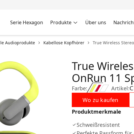
Serie Hexagon
Produkte
Über uns
Nachrich
le Audioprodukte
Kabellose Kopfhörer
True Wireless Stere
True Wirele
OnRun 11 S
C
Farbe:
Artikel:
Wo zu kaufen
Produktmerkmale
Schweißresistent
Perfekte Passform für a