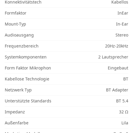
Konnektivitätstech
Kabellos
Formfaktor
InEar
Mount-Typ
In-Ear
Audioausgang
Stereo
Frequenzbereich
20Hz-20kHz
Systemkomponenten
2 Lautsprecher
Form Faktor Mikrophon
Eingebaut
Kabellose Technologie
BT
Netzwerk Typ
BT Adapter
Unterstützte Standards
BT 5.4
Impedanz
32 Ω
Außenfarbe
Lila