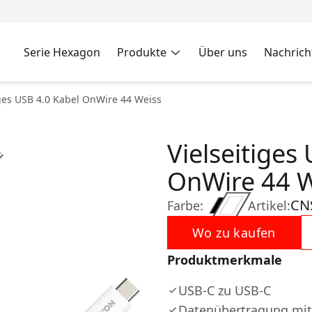
Serie Hexagon
Produkte
Über uns
Nachrich
iges USB 4.0 Kabel OnWire 44 Weiss
Vielseitiges
OnWire 44 W
CN
Farbe:
Artikel:
Wo zu kaufen
Produktmerkmale
USB-C zu USB-C
Datenübertragung mit