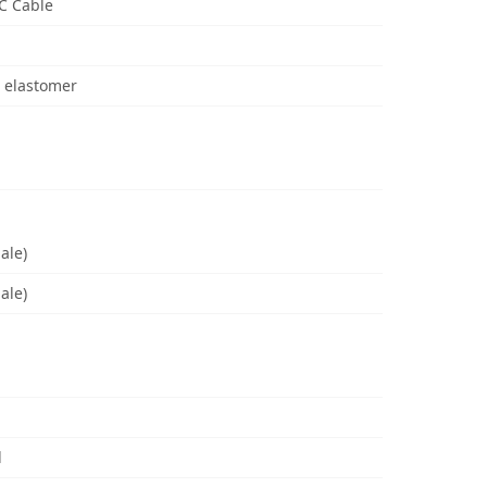
C Cable
 elastomer
ale)
ale)
d