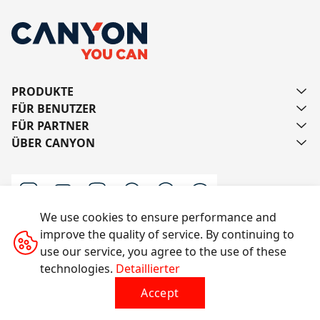
PRODUKTE
FÜR BENUTZER
FÜR PARTNER
ÜBER CANYON
We use cookies to ensure performance and
improve the quality of service. By continuing to
Schreiben Sie uns
use our service, you agree to the use of these
technologies.
Detaillierter
Accept
Alle Rechte vorbehalten © 2014-2026 CANYON