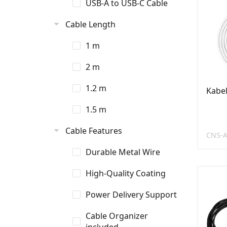
USB-A to USB-C Cable
Cable Length
1 m
2 m
1.2 m
Kabe
1.5 m
Cable Features
CNS-
Durable Metal Wire
High-Quality Coating
Power Delivery Support
Cable Organizer