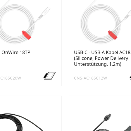
l OnWire 18TP
USB-C - USB-A Kabel AC1
(Silicone, Power Delivery
Unterstützung, 1,2m)
AC18SC20W
CNS-AC18SC12W