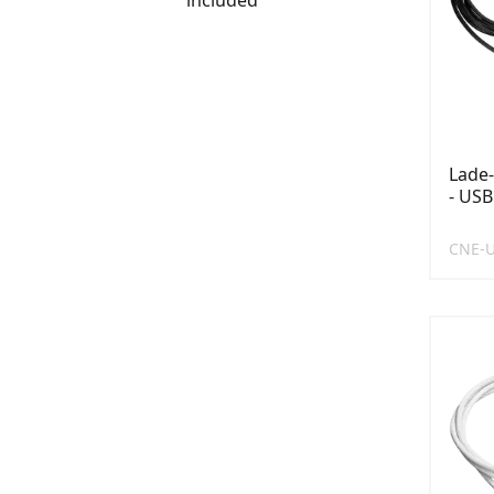
included
Lade-
- USB
CNE-