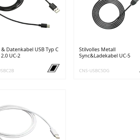
 & Datenkabel USB Typ C
Stilvolles Metall
 2.0 UC-2
Sync&Ladekabel UC-5
USBC2B
CNS-USBC5DG