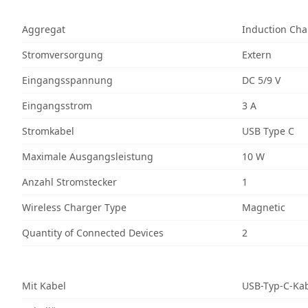
Aggregat
Induction Cha
Stromversorgung
Extern
Eingangsspannung
DC 5/9 V
Eingangsstrom
3 A
Stromkabel
USB Type C
Maximale Ausgangsleistung
10 W
Anzahl Stromstecker
1
Wireless Charger Type
Magnetic
Quantity of Connected Devices
2
Mit Kabel
USB-Typ-C-Ka