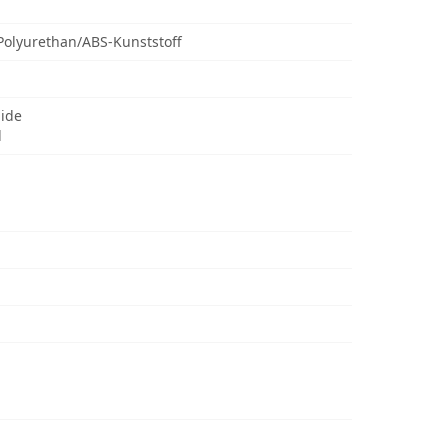
Polyurethan/ABS-Kunststoff
uide
d