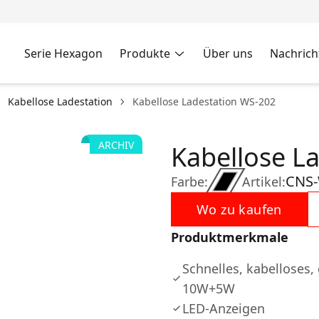
Serie Hexagon
Produkte
Über uns
Nachrich
Kabellose Ladestation
Kabellose Ladestation WS-202
ARCHIV
Kabellose L
CNS
Farbe:
Artikel:
Wo zu kaufen
Produktmerkmale
Schnelles, kabelloses,
10W+5W
LED-Anzeigen