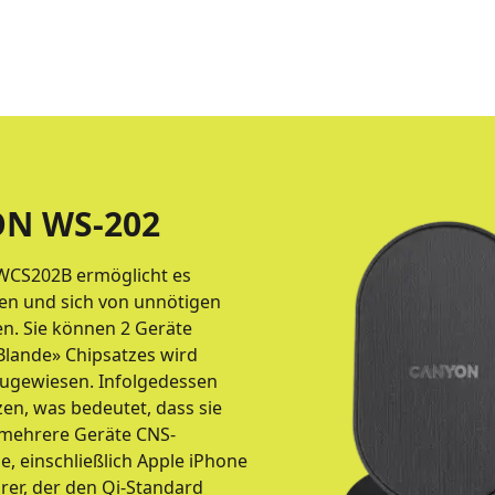
ON WS-202
-WCS202B ermöglicht es
den und sich von unnötigen
en. Sie können 2 Geräte
«Blande» Chipsatzes wird
zugewiesen. Infolgedessen
zen, was bedeutet, dass sie
r mehrere Geräte CNS-
 einschließlich Apple iPhone
er, der den Qi-Standard