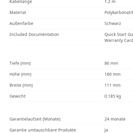
Kabellänge
1.2 m
Material
Polykarbonat/
Außenfarbe
Schwarz
Included Documentation
Quick Start G
Warranty Car
Tiefe (mm)
86 mm
Höhe (mm)
180 mm
Breite (mm)
111 mm
Gewicht
0.185 kg
Garantielaufzeit (Monate)
24 monate
Garantie umtauschbare Produkte
Ja