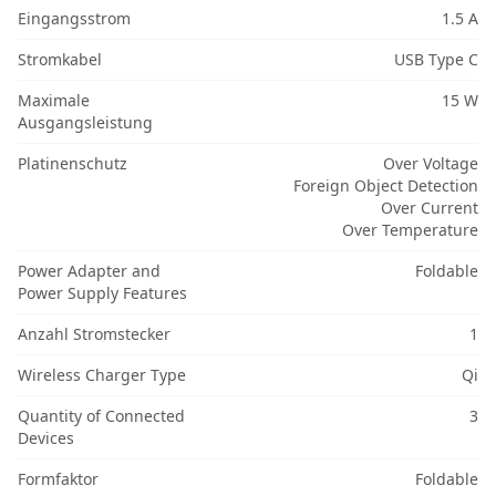
Eingangsstrom
1.5 A
Stromkabel
USB Type C
Maximale
15 W
Ausgangsleistung
Platinenschutz
Over Voltage
Foreign Object Detection
Over Current
Over Temperature
Power Adapter and
Foldable
Power Supply Features
Anzahl Stromstecker
1
Wireless Charger Type
Qi
Quantity of Connected
3
Devices
Formfaktor
Foldable