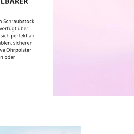
LLBARER
in Schraubstock
verfügt über
 sich perfekt an
blen, sicheren
ve Ohrpolster
en oder