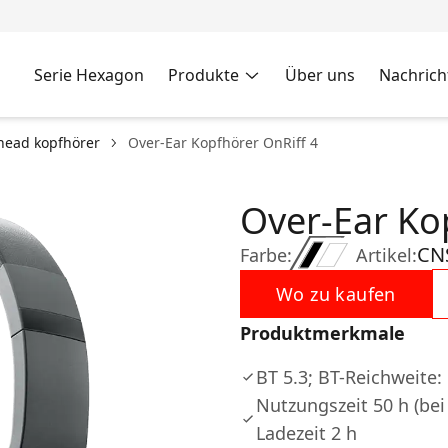
Serie Hexagon
Produkte
Über uns
Nachrich
head kopfhörer
Over-Ear Kopfhörer OnRiff 4
Over-Ear Ko
CN
Farbe:
Artikel:
Wo zu kaufen
Produktmerkmale
BT 5.3; BT-Reichweite:
Nutzungszeit 50 h (bei
Ladezeit 2 h