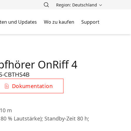
Region: Deutschland
ten und Updates
Wo zu kaufen
Support
pfhörer OnRiff 4
S-CBTHS4B
Dokumentation
 10 m
 80 % Lautstärke); Standby-Zeit 80 h;