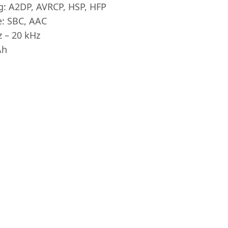
g: A2DP, AVRCP, HSP, HFP
: SBC, AAC
z – 20 kHz
Ah