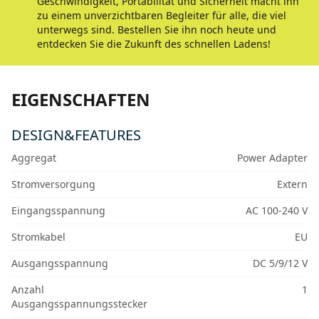
Geschwindigkeit, Portabilität und Sicherheit macht ihn
zu einem unverzichtbaren Begleiter für alle, die viel
unterwegs sind. Bestellen Sie ihn noch heute und
entdecken Sie die Zukunft des schnellen Ladens!
EIGENSCHAFTEN
DESIGN&FEATURES
Aggregat
Power Adapter
Stromversorgung
Extern
Eingangsspannung
AC 100-240 V
Stromkabel
EU
Ausgangsspannung
DC 5/9/12 V
Anzahl
1
Ausgangsspannungsstecker