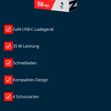
GaN USB-C-Ladegerät
35 W Leistung
Schnellladen
Kompaktes Design
4 Schutzarten