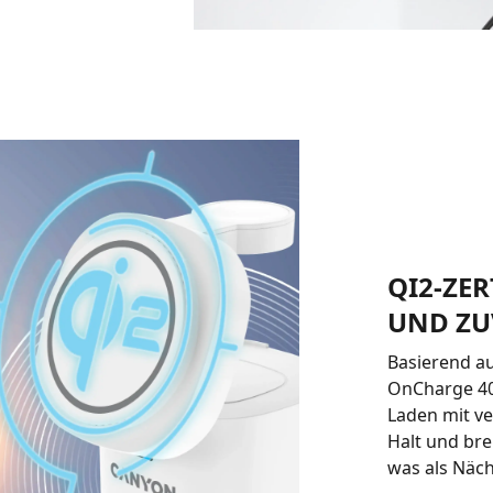
QI2-ZER
UND ZU
Basierend a
OnCharge 405
Laden mit v
Halt und bre
was als Näc