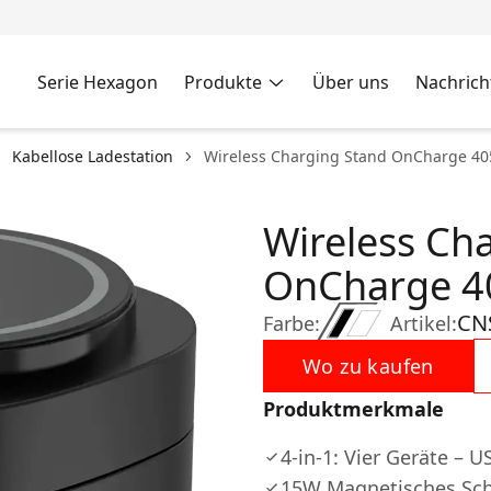
Serie Hexagon
Produkte
Über uns
Nachrich
Kabellose Ladestation
Wireless Charging Stand OnCharge 40
Wireless Ch
OnCharge 4
CN
Farbe:
Artikel:
Wo zu kaufen
Produktmerkmale
4-in-1: Vier Geräte – 
15W Magnetisches Sch