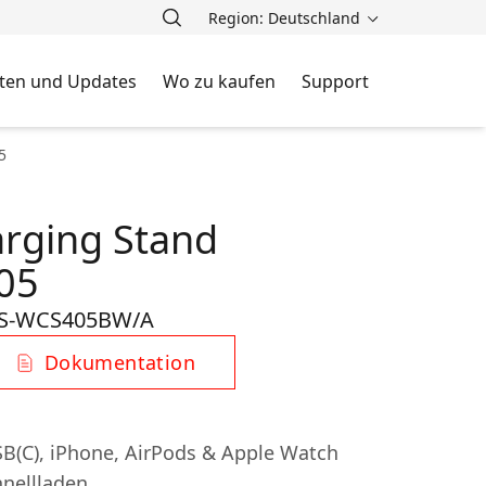
Region: Deutschland
ten und Updates
Wo zu kaufen
Support
5
arging Stand
05
S-WCS405BW/A
Dokumentation
USB(C), iPhone, AirPods & Apple Watch
nellladen