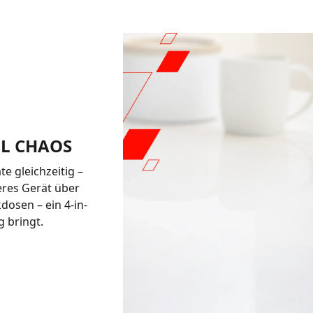
LL CHAOS
e gleichzeitig –
eres Gerät über
dosen – ein 4-in-
g bringt.