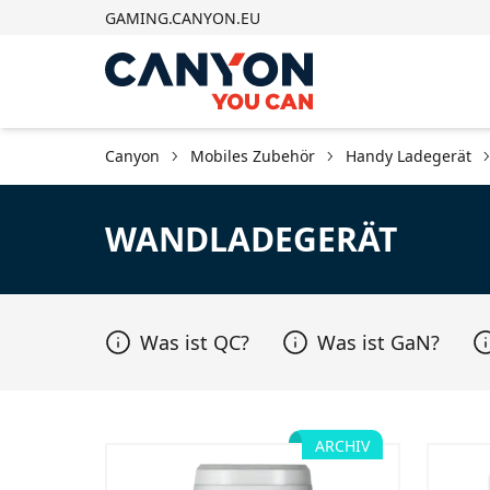
GAMING.CANYON.EU
Canyon
Mobiles Zubehör
Handy Ladegerät
WANDLADEGERÄT
Was ist QC?
Was ist GaN?
ARCHIV