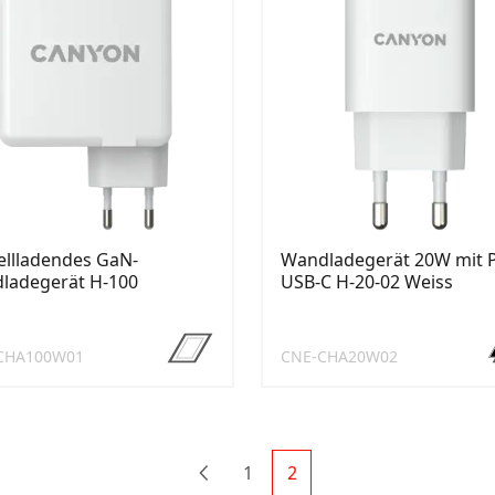
ellladendes GaN-
Wandladegerät 20W mit 
ladegerät H-100
USB-C H-20-02 Weiss
CHA100W01
CNE-CHA20W02
1
2
Previous