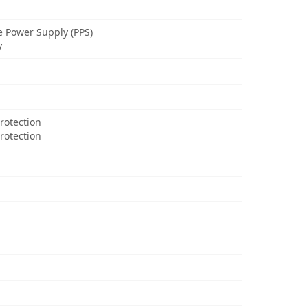
 Power Supply (PPS)
y
Protection
rotection