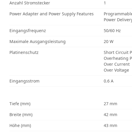
Anzahl Stromstecker
1
Power Adapter and Power Supply Features
Programmable
Power Deliver
Eingangsfrequenz
50/60 Hz
Maximale Ausgangsleistung
20 W
Platinenschutz
Short Circuit 
Overheating P
Over Current
Over Voltage
Eingangsstrom
0.6 A
Tiefe (mm)
27 mm
Breite (mm)
42 mm
Höhe (mm)
43 mm