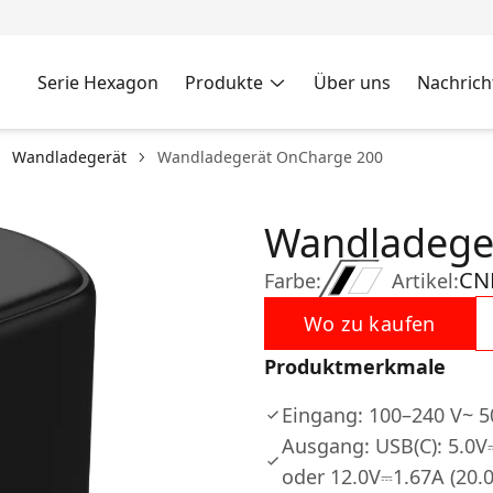
Serie Hexagon
Produkte
Über uns
Nachrich
Wandladegerät
Wandladegerät OnCharge 200
Wandladege
CN
Farbe:
Artikel:
Wo zu kaufen
Produktmerkmale
Eingang: 100–240 V~ 5
Ausgang: USB(C): 5.0V
oder 12.0V⎓1.67A (20.