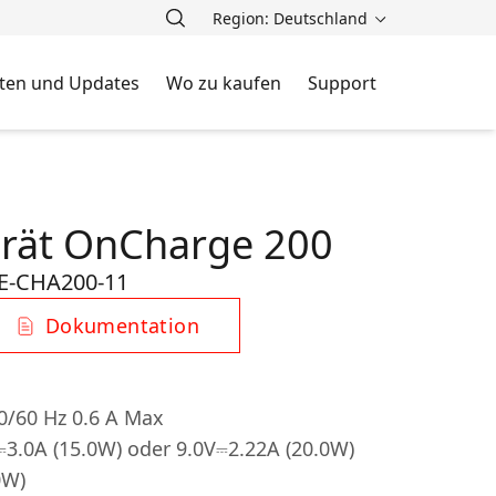
Region: Deutschland
ten und Updates
Wo zu kaufen
Support
rät OnCharge 200
E-CHA200-11
Dokumentation
0/60 Hz 0.6 A Max
⎓3.0A (15.0W) oder 9.0V⎓2.22A (20.0W)
0W)