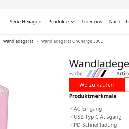
Serie Hexagon
Produkte
Über uns
Nachrich
Wandladegerät
Wandladegerät OnCharge 30CL
Wandladege
Farbe:
Artik
Wo zu kaufen
Produktmerkmale
AC-Eingang
USB Typ C Ausgang
PD-Schnellladung