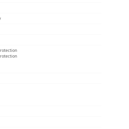
y
rotection
Protection