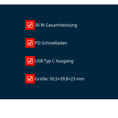
30 W Gesamtleistung
PD-Schnellladen
USB Typ C Ausgang
Größe: 50,5×39,8×23 mm