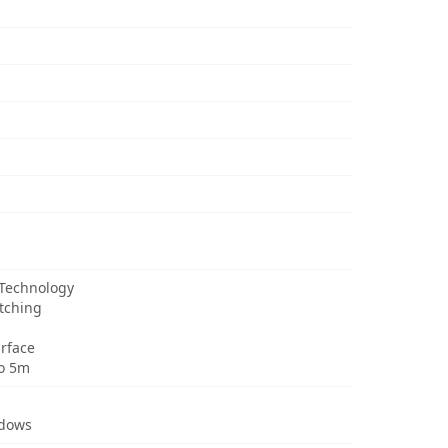
 Technology
itching
urface
to 5m
ndows