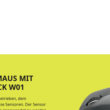
MAUS MIT
CK W01
getrieben, dem
ise Sensoren. Der Sensor