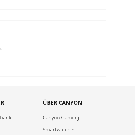
ks
ER
ÜBER CANYON
abank
Canyon Gaming
Smartwatches