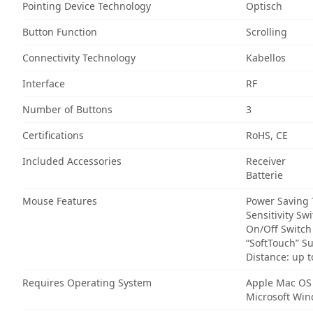
Pointing Device Technology
Optisch
Button Function
Scrolling
Connectivity Technology
Kabellos
Interface
RF
Number of Buttons
3
Certifications
RoHS, CE
Included Accessories
Receiver
Batterie
Mouse Features
Power Saving
Sensitivity Sw
On/Off Switch
“SoftTouch” S
Distance: up 
Requires Operating System
Apple Mac OS
Microsoft Wi