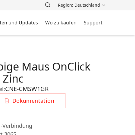
Region: Deutschland
ten und Updates
Wo zu kaufen
Support
rbige Maus OnClick
 Zinc
CNE-CMSW1GR
el:
Dokumentation
B-Verbindung
rt 3065