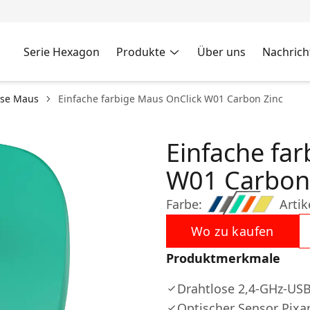
Serie Hexagon
Produkte
Über uns
Nachrich
ose Maus
Einfache farbige Maus OnClick W01 Carbon Zinc
Einfache fa
W01 Carbon
Farbe:
Artik
Wo zu kaufen
Produktmerkmale
Drahtlose 2,4-GHz-US
Optischer Sensor Pixa