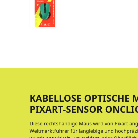
KABELLOSE OPTISCHE 
PIXART-SENSOR ONCLI
Diese rechtshändige Maus wird von Pixart an
Weltmarktführer für langlebige und hochpräz