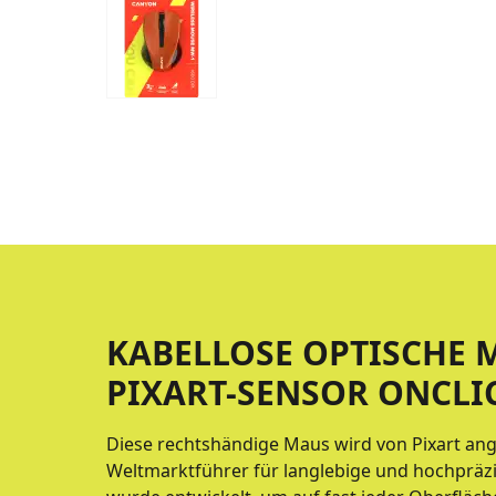
KABELLOSE OPTISCHE 
PIXART-SENSOR ONCLI
Diese rechtshändige Maus wird von Pixart an
Weltmarktführer für langlebige und hochpräz