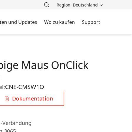
Region: Deutschland
ten und Updates
Wo zu kaufen
Support
rbige Maus OnClick
e
CNE-CMSW1O
el:
Dokumentation
B-Verbindung
rt 3065