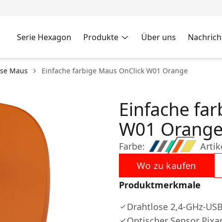
Serie Hexagon
Produkte
Über uns
Nachrich
ose Maus
Einfache farbige Maus OnClick W01 Orange
Einfache fa
W01 Orang
Farbe:
Artik
Wo zu kaufen
Produktmerkmale
Drahtlose 2,4-GHz-US
Optischer Sensor Pixa