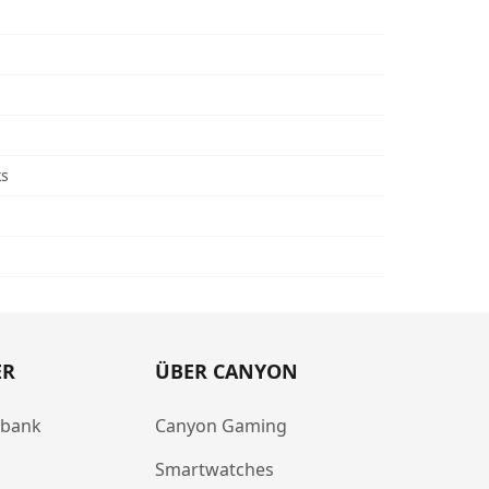
ks
ER
ÜBER CANYON
abank
Canyon Gaming
Smartwatches