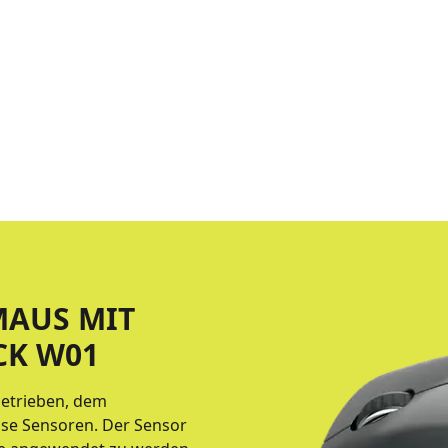
MAUS MIT
CK W01
getrieben, dem
ise Sensoren. Der Sensor