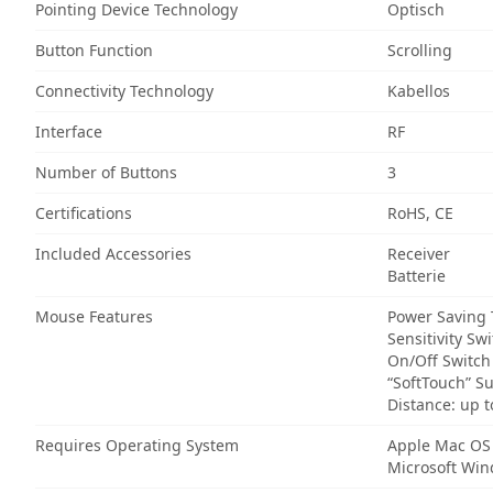
Pointing Device Technology
Optisch
Button Function
Scrolling
Connectivity Technology
Kabellos
Interface
RF
Number of Buttons
3
Certifications
RoHS, CE
Included Accessories
Receiver
Batterie
Mouse Features
Power Saving
Sensitivity Sw
On/Off Switch
“SoftTouch” S
Distance: up 
Requires Operating System
Apple Mac OS
Microsoft Wi