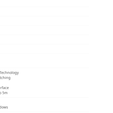
 Technology
itching
urface
to 5m
ndows