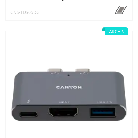
CNS-TDS05DG
ARCHIV